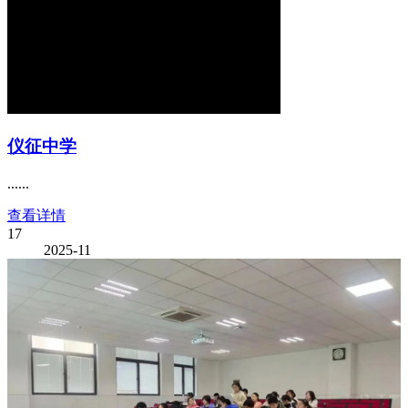
仪征中学
......
查看详情
17
2025-11