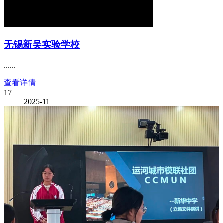
无锡新吴实验学校
......
查看详情
17
2025-11