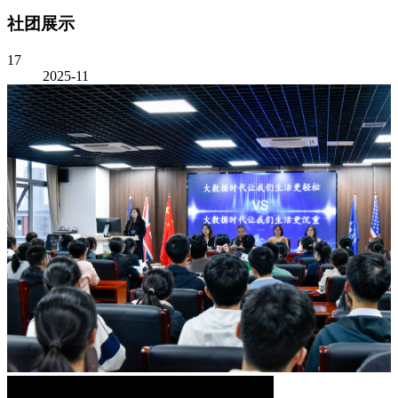
社团展示
17
2025-11