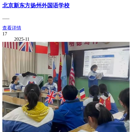
北京新东方扬州外国语学校
......
查看详情
17
2025-11